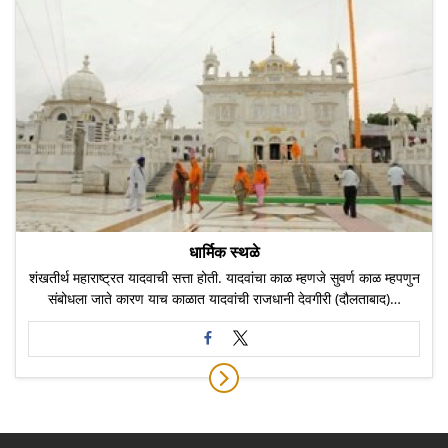
धार्मिक स्थळे
शंखतीर्थ महाराष्ट्रत यादवाची सत्ता होती. यादवांचा काळ म्ह‍णजे सुवर्ण काळ म्हपणुन
संबोधला जाते कारण याच काळात यादवांची राजधानी देवगीरी (दौलताबाद)…